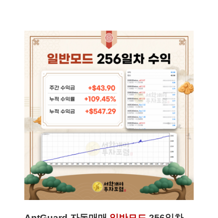
AntGuard 자동매매
일반모드
256일차