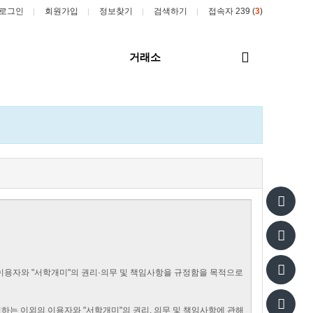
로그인
회원가입
정보찾기
검색하기
접속자 239 (
3
)
전
거래소
체
메
뉴