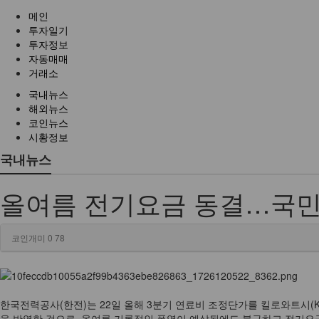
전
메인
체
투자일기
메
투자정보
뉴
자동매매
거래소
국내뉴스
해외뉴스
코인뉴스
시황정보
국내뉴스
올여름 전기요금 동결…국민 
코인개미
0
78
한국전력공사(한전)는 22일 올해 3분기 연료비 조정단가를 킬로와트시(K
을 반영한 것으로, 올여름 기록적인 폭염이 예상됨에도 불구하고 전기요