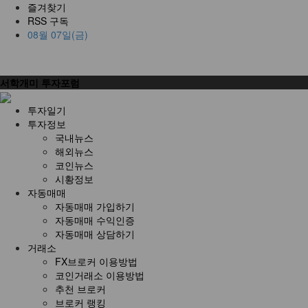
즐겨찾기
RSS 구독
08월 07일(금)
서학개미 투자포럼
투자일기
투자정보
국내뉴스
해외뉴스
코인뉴스
시황정보
자동매매
자동매매 가입하기
자동매매 수익인증
자동매매 상담하기
거래소
FX브로커 이용방법
코인거래소 이용방법
추천 브로커
브로커 랭킹