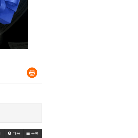
전
다음
목록