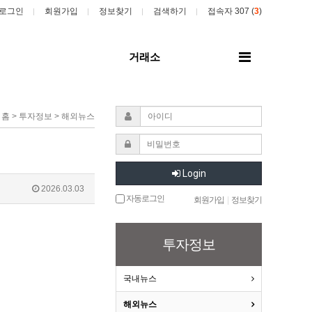
로그인
회원가입
정보찾기
검색하기
접속자 307 (
3
)
전
거래소
체
메
뉴
홈 > 투자정보 > 해외뉴스
Login
2026.03.03
자동로그인
회원가입
|
정보찾기
투자정보
국내뉴스
해외뉴스