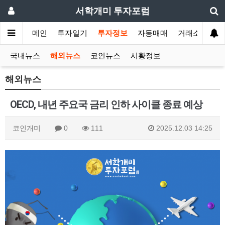
서학개미 투자포럼
메인
투자일기
투자정보
자동매매
거래소
국내뉴스
해외뉴스
코인뉴스
시황정보
해외뉴스
OECD, 내년 주요국 금리 인하 사이클 종료 예상
코인개미
0
111
2025.12.03 14:25