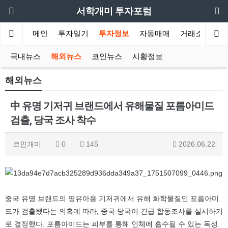
서학개미 투자포럼
메인
투자일기
투자정보
자동매매
거래소
국내뉴스
해외뉴스
코인뉴스
시황정보
해외뉴스
中 유명 기저귀 브랜드에서 유해물질 포름아미드
검출, 당국 조사 착수
코인개미
0
145
2026.06.22
중국 유명 브랜드의 영유아용 기저귀에서 유해 화학물질인 포름아미
드가 검출됐다는 의혹에 따라, 중국 당국이 긴급 합동조사를 실시하기
로 결정했다. 포름아미드는 피부를 통해 인체에 흡수될 수 있는 독성