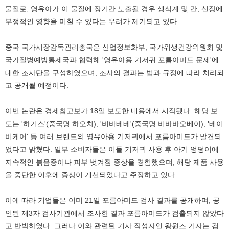
물질로, 영유아가 이 물질에 장기간 노출될 경우 생식계 및 간, 신장에
부정적인 영향을 미칠 수 있다는 우려가 제기되고 있다.
중국 국가시장감독관리총국은 산업정보화부, 국가위생건강위원회 및
국가질병예방통제국과 협력해 '영유아용 기저귀 포름아미드 문제'에
대한 조사단을 구성하였으며, 조사의 결과는 법과 규정에 따라 처리되
고 공개될 예정이다.
이번 논란은 경제참고보가 18일 보도한 내용에서 시작됐다. 해당 보
도는 '하기스'(중국명 하오치), '비바베베'(중국명 비바바오베이), '베이
비케어' 등 여러 브랜드의 영유아용 기저귀에서 포름아미드가 발견되
었다고 밝혔다. 일부 소비자들은 이들 기저귀 사용 후 아기 엉덩이에
지속적인 붉음증이나 피부 벗겨짐 증상을 경험했으며, 해당 제품 사용
을 중단한 이후에 증상이 개선되었다고 주장하고 있다.
이에 따라 기업들은 이미 21일 포름아미드 검사 결과를 공개하며, 공
인된 제3자 검사기관에서 조사한 결과 포름아미드가 검출되지 않았다
고 반박하였다. 그러나 이와 관련된 기사 작성자인 왕원즈 기자는 검