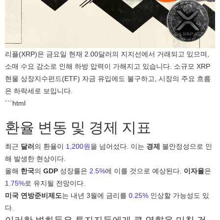
리플(XRP)은 금요일 현재 2.00달러의 지지선에서 거래되고 있으며,
소매 수요 감소로 인해 하방 압력이 가해지고 있습니다. 소규모 XRP
현물 상장지수펀드(ETF) 자금 유입에도 불구하고, 시장의 주요 흐름
은 하락세로 보입니다.
```html
환율 변동 및 경제 지표
최근
달러
의 환율이
1,200원
을 넘어섰다. 이는
경제
불안정성으로 인
해 발생한 현상이다.
올해
한국
의
GDP
성장률은
2.5%
에 이를 것으로 예상된다.
이자율
은
1.75%
로 유지될 전망이다.
미국 연방준비제도
는 내년 3월에 금리를
0.25%
인상할 가능성도 있
다.