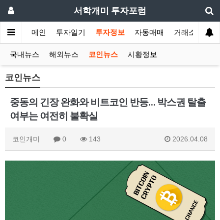
서학개미 투자포럼
메인
투자일기
투자정보
자동매매
거래소
국내뉴스
해외뉴스
코인뉴스
시황정보
코인뉴스
중동의 긴장 완화와 비트코인 반등… 박스권 탈출
여부는 여전히 불확실
코인개미
0
143
2026.04.08