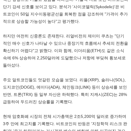
단기 강세 신호를 보이고 있다. 분석가 '사이코델릭(Sykodelic)'은 비
트코인이 50일 지수이동평균선을 회복한 점을 강조하며 "가격이 추가
적으로 상승할 가능성이 높다"고 평가했다.
하지만 여전히 신중론도 존재한다. 리얼비전의 제이미 쿠츠는 "단기
적인 매수 신호가 나타날 수 있으나 중장기적 흐름에서 추세의 전환을
확신하기 어렵다"고 밝혔다. 이와 함께, 이더리움(ETH)도 같은 소식
속에 6% 상승하여 2,250달러에 도달했으나 저항에 부딪혀 횡보세로
돌아섰다.
주요 알트코인들도 엇갈린 모습을 보였다. 리플(XRP), 솔라나(SOL),
도지코인(DOGE), 에이다(ADA), 체인링크(LINK) 등이 상승세를 보인
반면, 트론(TRX) 등 일부 자산은 하락했다. 특히 지캐시(ZEC)는 28%
급등하여 두드러진 상승률을 기록했다.
현재 암호화폐 시장의 전체 시가총액은 2조5,200억 달러로 증가하며
3주 만에 최고치를 기록했다. 비트코인의 반등은 '지정학적 리스크 완