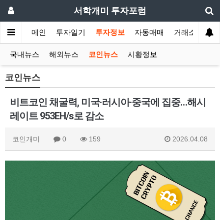
서학개미 투자포럼
메인
투자일기
투자정보
자동매매
거래소
국내뉴스
해외뉴스
코인뉴스
시황정보
코인뉴스
비트코인 채굴력, 미국·러시아·중국에 집중…해시
레이트 953EH/s로 감소
코인개미
0
159
2026.04.08