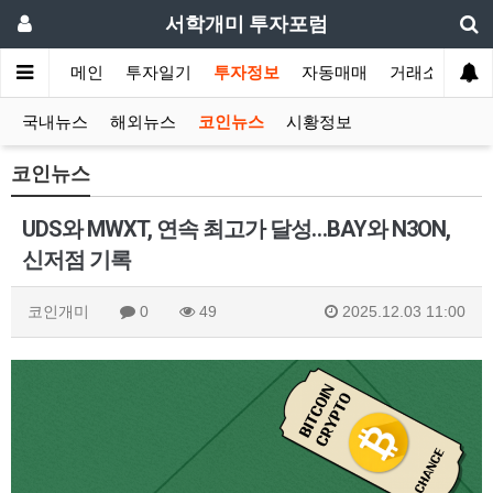
서학개미 투자포럼
메인
투자일기
투자정보
자동매매
거래소
국내뉴스
해외뉴스
코인뉴스
시황정보
코인뉴스
UDS와 MWXT, 연속 최고가 달성…BAY와 N3ON,
신저점 기록
코인개미
0
49
2025.12.03 11:00