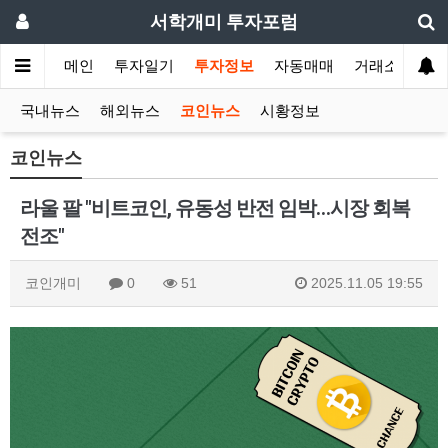
서학개미 투자포럼
메인
투자일기
투자정보
자동매매
거래소
국내뉴스
해외뉴스
코인뉴스
시황정보
코인뉴스
라울 팔 "비트코인, 유동성 반전 임박…시장 회복
전조"
코인개미
0
51
2025.11.05 19:55