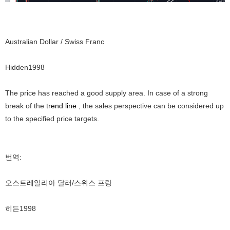
Australian Dollar / Swiss Franc
Hidden1998
The price has reached a good supply area. In case of a strong
break of the
trend line
, the sales perspective can be considered up
to the specified price targets.
번역:
오스트레일리아 달러/스위스 프랑
히든1998