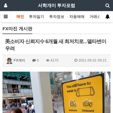
서학개미 투자포럼
메인
투자일기
투자정보
자동매매
거래소
FX마진 게시판
美소비자 신뢰지수 6개월 새 최저치로…델타변이
우려
FX개미
0
4170
2021.09.01 09:21