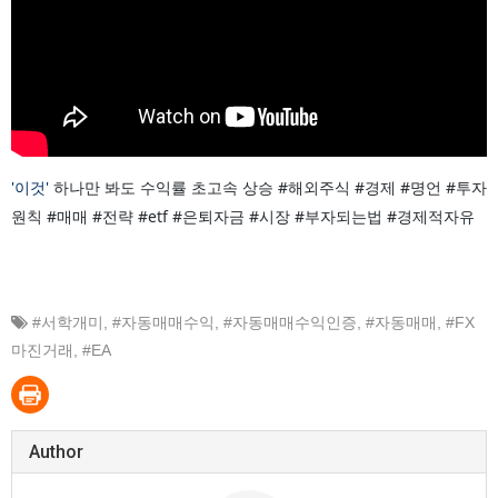
'이것'
하나만 봐도 수익률 초고속 상승 #해외주식 #경제 #명언 #투자
원칙 #매매 #전략 #etf #은퇴자금 #시장 #부자되는법 #경제적자유
#서학개미
,
#자동매매수익
,
#자동매매수익인증
,
#자동매매
,
#FX
마진거래
,
#EA
Author