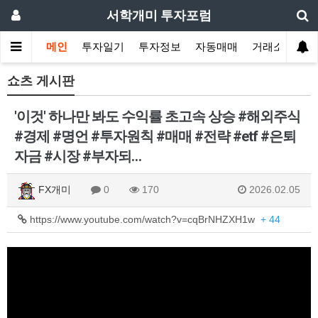
서학개미 투자포럼
메인
투자일기
투자정보
자동매매
거래소
쇼츠 게시판
'이것' 하나만 봐도 수익률 초고속 상승 #해외주식
#경제 #명언 #투자원칙 #매매 #전략 #etf #은퇴
자금 #시장 #부자되…
FX개미
0
170
2026.02.05
https://www.youtube.com/watch?v=cqBrNHZXH1w
+ 44