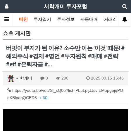
서학개미 투자포럼
메인
투자일기
투자정보
자동매매
거래소
쇼츠 게시판
버핏이 부자가 된 이유? 소수만 아는 '이것' 때문! #
해외주식 #경제 #명언 #투자원칙 #매매 #전략
#etf #은퇴자금 #…
서학개미
0
290
2025.09.15 15:46
https://youtu.be/vot7Sl_xQ0o?list=PLuLpijJJsvIEMopgpjqPO
dKBlpagQCED5
+ 60