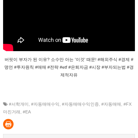
버핏이 부자가 된 이유? 소수만 아는 '이것' 때문! #해외주식 #경제 #
명언 #투자원칙 #매매 #전략 #etf #은퇴자금 #시장 #부자되는법 #경
제적자유
#서학개미
,
#자동매매수익
,
#자동매매수익인증
,
#자동매매
,
#FX
마진거래
,
#EA