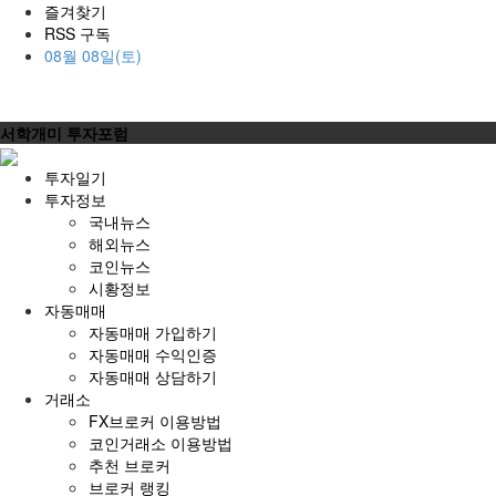
즐겨찾기
RSS 구독
08월 08일(토)
서학개미 투자포럼
투자일기
투자정보
국내뉴스
해외뉴스
코인뉴스
시황정보
자동매매
자동매매 가입하기
자동매매 수익인증
자동매매 상담하기
거래소
FX브로커 이용방법
코인거래소 이용방법
추천 브로커
브로커 랭킹