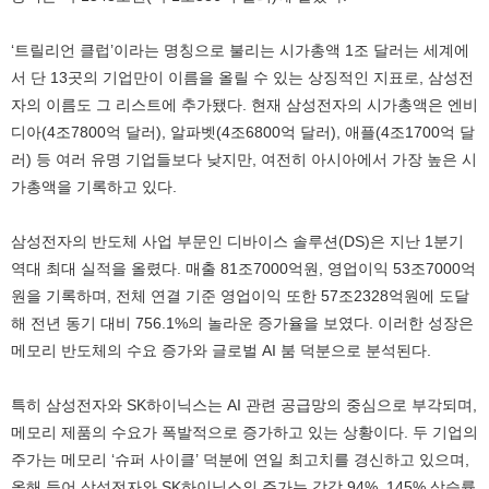
‘트릴리언 클럽’이라는 명칭으로 불리는 시가총액 1조 달러는 세계에
서 단 13곳의 기업만이 이름을 올릴 수 있는 상징적인 지표로, 삼성전
자의 이름도 그 리스트에 추가됐다. 현재 삼성전자의 시가총액은 엔비
디아(4조7800억 달러), 알파벳(4조6800억 달러), 애플(4조1700억 달
러) 등 여러 유명 기업들보다 낮지만, 여전히 아시아에서 가장 높은 시
가총액을 기록하고 있다.
삼성전자의 반도체 사업 부문인 디바이스 솔루션(DS)은 지난 1분기
역대 최대 실적을 올렸다. 매출 81조7000억원, 영업이익 53조7000억
원을 기록하며, 전체 연결 기준 영업이익 또한 57조2328억원에 도달
해 전년 동기 대비 756.1%의 놀라운 증가율을 보였다. 이러한 성장은
메모리 반도체의 수요 증가와 글로벌 AI 붐 덕분으로 분석된다.
특히 삼성전자와 SK하이닉스는 AI 관련 공급망의 중심으로 부각되며,
메모리 제품의 수요가 폭발적으로 증가하고 있는 상황이다. 두 기업의
주가는 메모리 ‘슈퍼 사이클’ 덕분에 연일 최고치를 경신하고 있으며,
올해 들어 삼성전자와 SK하이닉스의 주가는 각각 94%, 145% 상승률