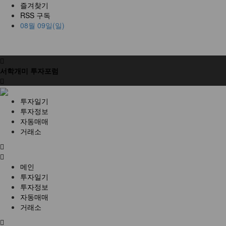
즐겨찾기
RSS 구독
08월 09일(일)
서학개미 투자포럼
투자일기
투자정보
자동매매
거래소
전
체
메
메인
뉴
투자일기
투자정보
자동매매
거래소