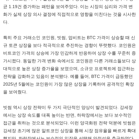
균 1.19건 증가하는 패턴을 보여주었다. 이는 시장의 심리와 가격 변
화가 실제 상장 의사 결정에 직접적으로 영향을 미친다는 것을 시사한
다.
특히 주요 거래소인 코인원, 빗썸, 업비트는 BTC 가격이 상승할 때 신
규 토큰 상장을 보다 적극적으로 추진하는 경향이 뚜렷했다. 코인원은
비트코인 가격의 상승에 가장 민감하게 반응하여 상장 수를 꾸준히 증
가시켰다. 동일한 가격 변화 속에서도 코인원은 다른 거래소들보다 상
대적으로 높은 상장 증가율을 보였으며, 소규모 프로젝트에 접근하는
전략을 강화하고 있음이 분석됐다. 예를 들어, BTC 가격이 급등했던
2025년 5월에는 코인원이 가장 많은 상장을 기록하며 공격적인 확장
을 보여줬다.
빗썸 역시 상장 전략이 두 가지 극단적인 양상이 발견되었다. 강세장
에서는 상장 속도를 대폭 높이는 반면, 하락장에서는 보다 보수적인
접근을 취하는 것으로 분석되었다. 이런 양극화된 전략 덕분에 빗썸은
강세장 초기에 많은 알트코인 상장을 통해 시장 점유율을 빠르게 확대
했지만, 하락장에서는 보수적인 입장을 선택해 안정성을 추구하였다.