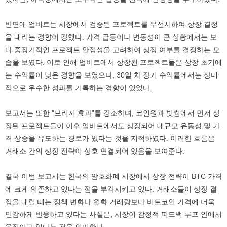
반면에 업비트는 시장에서 검증된 프로젝트를 우선시하여 상장 결정
을 내리는 경향이 강했다. 가격 급등이나 변동성이 큰 상황에서는 보
다 중장기적인 프로젝트 안정성을 고려하여 상장 여부를 결정하는 모
습을 보였다. 이로 인해 업비트에서 상장된 프로젝트들은 상장 초기에
는 수익률이 낮은 경향을 보였으나, 30일 차 장기 수익률에서는 상대
적으로 우수한 성과를 기록하는 경향이 있었다.
보고서는 또한 "브리지 효과"를 강조하며, 코인원과 빗썸에서 먼저 상
장된 프로젝트들이 이후 업비트에서도 상장되어 대규모 유동성 및 가
격 상승을 유도하는 경로가 있다는 것을 지적하였다. 이러한 흐름은
거래소 간의 상장 전략이 상호 연결되어 있음을 보여준다.
결국 이번 보고서는 한국의 암호화폐 시장에서 상장 전략이 BTC 가격
에 크게 의존하고 있다는 점을 부각시키고 있다. 거래소들이 상장 결
정을 내릴 때는 정책 변화나 원화 거래량보다 비트코인 가격에 더욱
민감하게 반응하고 있다는 사실은, 시장이 감정적 피드백 루프 안에서