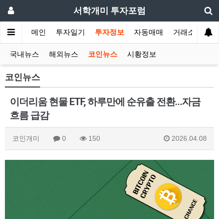
서학개미 투자포럼
메인
투자일기
투자정보
자동매매
거래소
국내뉴스
해외뉴스
코인뉴스
시황정보
코인뉴스
이더리움 현물 ETF, 하루만에 순유출 전환…자금
흐름 급감
코인개미
0
150
2026.04.08