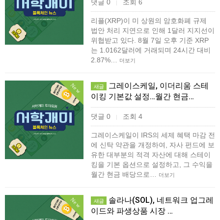
댓글 0
조회 6
|
리플(XRP)이 미 상원의 암호화폐 규제
법안 처리 지연으로 인해 1달러 지지선이
위협받고 있다. 8월 7일 오후 기준 XRP
는 1.0162달러에 거래되며 24시간 대비
2.87%…
더보기
그레이스케일, 이더리움 스테
New
새글
이킹 기본값 설정…월간 현금…
댓글 0
조회 4
|
그레이스케일이 IRS의 세제 혜택 마감 전
에 신탁 약관을 개정하여, 자사 펀드에 보
유한 대부분의 적격 자산에 대해 스테이
킹을 기본 옵션으로 설정하고, 그 수익을
월간 현금 배당으로…
더보기
솔라나(SOL), 네트워크 업그레
New
새글
이드와 파생상품 시장 …