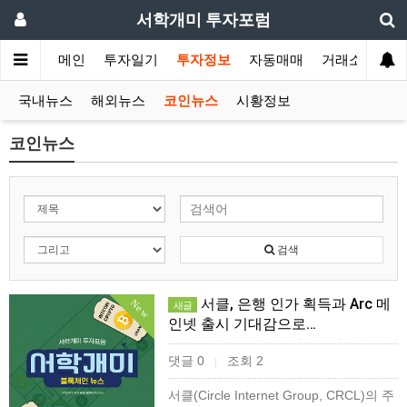
서학개미 투자포럼
메인
투자일기
투자정보
자동매매
거래소
국내뉴스
해외뉴스
코인뉴스
시황정보
코인뉴스
검색
서클, 은행 인가 획득과 Arc 메
New
새글
인넷 출시 기대감으로…
댓글 0
조회 2
|
서클(Circle Internet Group, CRCL)의 주