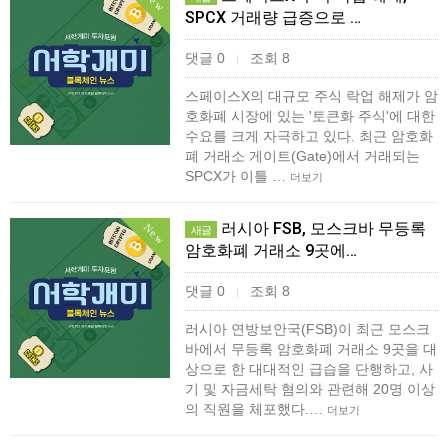
New
SPCX 거래량 급증으로 …
댓글 0
조회 8
|
스페이스X의 대규모 주식 락업 해제가 암
호화폐 시장에 있는 '토큰화 주식'에 대한
수요를 크게 자극하고 있다. 최근 암호화
폐 거래소 게이트(Gate)에서 거래되는
SPCX가 이틀 …
더보기
러시아 FSB, 모스크바 무등록
New
새글
암호화폐 거래소 9곳에…
댓글 0
조회 8
|
러시아 연방보안국(FSB)이 최근 모스크
바에서 무등록 암호화폐 거래소 9곳을 대
상으로 한 대대적인 급습을 단행하고, 사
기 및 자금세탁 혐의와 관련해 20명 이상
의 직원을 체포했다.…
더보기