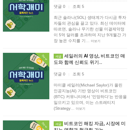
댓글 0
조회 5
|
최근 솔라나(SOL) 생태계가 다시금 투자
자들의 관심을 끌고 있다. 최신 데이터에
따르면, 솔라나 무기한 선물 미결제약정
이 5억 달러를 초과하며 지난 9개월간 가
장 높은 수치를 기…
더보기
세일러의 AI 영상, 비트코인 매
New
새글
도와 함께 신뢰도 위기…
댓글 0
조회 5
|
마이클 세일러(Michael Saylor)가 올린
인공지능(AI) 기반 영상이 비트코인
(BTC) 커뮤니티에서 '민망하다'는 반응을
일으키고 있으며, 이는 스트레티지
(Strategy…
더보기
비트코인 해킹 자금, 시장에 미
New
새글
치는 영향과 현금화 가능…