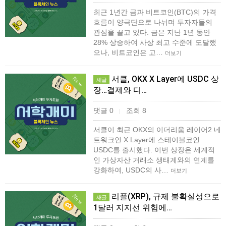
최근 1년간 금과 비트코인(BTC)의 가격
흐름이 양극단으로 나뉘며 투자자들의
관심을 끌고 있다. 금은 지난 1년 동안
28% 상승하여 사상 최고 수준에 도달했
으나, 비트코인은 고…
더보기
서클, OKX X Layer에 USDC 상
New
새글
장…결제와 디…
댓글 0
조회 8
|
서클이 최근 OKX의 이더리움 레이어2 네
트워크인 X Layer에 스테이블코인
USDC를 출시했다. 이번 상장은 세계적
인 가상자산 거래소 생태계와의 연계를
강화하여, USDC의 사…
더보기
리플(XRP), 규제 불확실성으로
New
새글
1달러 지지선 위험에…