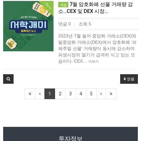
7월 암호화폐 선물 거래량 감
New
새글
소…CEX 및 DEX 시장…
댓글 0
조회 5
|
2023년 7월 들어 중앙화 거래소(CEX)와
탈중앙화 거래소(DEX)에서 암호화폐 '퍼
페추얼 선물' 거래량이 동시에 감소하며
파생시장의 열기가 급격히 식고 있는 모
습이다. CEX…
더보기
정렬
1
2
3
4
5
투자정보