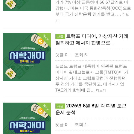
가가 7% 이상 급등하며 66.67달러로 마
감했다. 이는 미국 통화감독청(OCC)으로
부터 국가 신탁은행 인가를 받고, …
더보
기
트럼프 미디어, 가상자산 거래
New
새글
철회하고 에너지 합병으로…
댓글 0
조회 5
|
도널드 트럼프 대통령이 연관된 트럼프
미디어 & 테크놀로지 그룹(TMTG)이 가
상자산 거래소 크립토닷컴과 진행하던
두 건의 거래를 중단하고, 에너지기업
TAE와의 합병에 집…
더보기
2026년 8월 8일 각 띠별 토큰
New
새글
운세 분석
댓글 0
조회 4
|