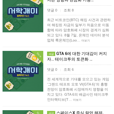
댓글 0
조회 8
|
최근 비트코인(BTC) 해킹 사건과 관련하
여 해킹된 자금의 일부가 처음으로 이동
함에 따라 암호화폐 시장의 경계가 심화
되고 있다. 8월 7일, 온체인 데이터 분석
업체 룩온체인(Loo…
더보기
GTA 6에 대한 기대감이 커지
New
새글
자… 테이크투의 토큰화 …
댓글 0
조회 6
|
전 세계적으로 기대를 모으고 있는 게임
‘그랜드 테프트 오토 VI(GTA 6)’의 흥행
전망이 암호화폐 시장에까지 영향을 미
치고 있다. GTA 6의 배급사인 테이크투
인터랙티브(T…
더보기
스페이스X 주식 락업 해제,
새글