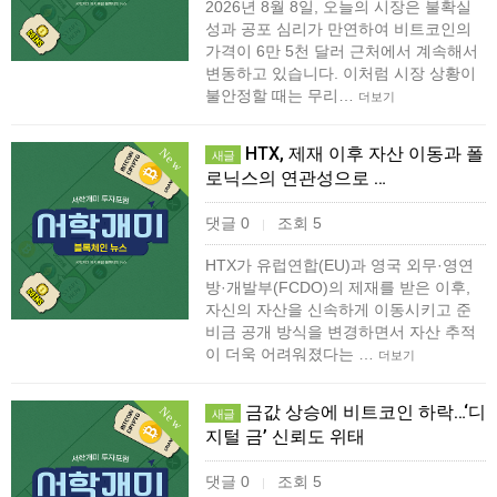
2026년 8월 8일, 오늘의 시장은 불확실
성과 공포 심리가 만연하여 비트코인의
가격이 6만 5천 달러 근처에서 계속해서
변동하고 있습니다. 이처럼 시장 상황이
불안정할 때는 무리…
더보기
HTX, 제재 이후 자산 이동과 폴
New
새글
로닉스의 연관성으로 …
댓글 0
조회 5
|
HTX가 유럽연합(EU)과 영국 외무·영연
방·개발부(FCDO)의 제재를 받은 이후,
자신의 자산을 신속하게 이동시키고 준
비금 공개 방식을 변경하면서 자산 추적
이 더욱 어려워졌다는 …
더보기
금값 상승에 비트코인 하락…‘디
New
새글
지털 금’ 신뢰도 위태
댓글 0
조회 5
|